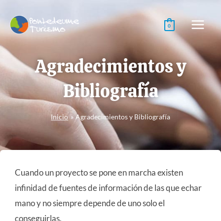
Ir
al
0
contenido
Agradecimientos y
Bibliografía
Inicio
Agradecimientos y Bibliografía
Cuando un proyecto se pone en marcha existen
infinidad de fuentes de información de las que echar
mano y no siempre depende de uno solo el
conseguirlas.