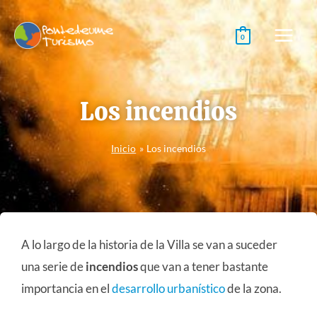
Ir
al
0
contenido
Los incendios
Inicio
Los incendios
A lo largo de la historia de la Villa se van a suceder
una serie de
incendios
que van a tener bastante
importancia en el
desarrollo urbanístico
de la zona.