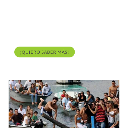
¿Te gustaría conseguir
MÁS
CLIENTES
para tu
negocio local de
Pontedeume
por el precio de una
pizza Margarita?
¡QUIERO SABER MÁS!
PROMO