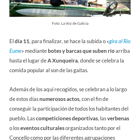
Foto: La Voz de Galicia
El
día 11
, para finalizar, se hace la subida o «
gira al Río
Eume
» mediante
botes y barcas que suben río
arriba
hasta el lugar de
A Xunqueira
, donde se celebra la
comida popular al son de las gaitas.
Además de los aquí recogidos, se celebran a lo largo
de estos días
numerosos actos
, con el fin de
conseguir la participación de todos los habitantes del
pueblo. Las
competiciones deportivas
, las
verbenas
o los
eventos culturales
organizados tanto por el
Concello como por las diferentes agrupaciones