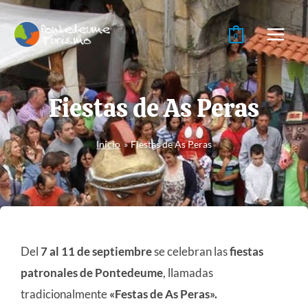
Ir
al
0
contenido
Fiestas de As Peras
Inicio
Fiestas de As Peras
Del
7 al 11 de septiembre
se celebran las
fiestas
patronales de Pontedeume
, llamadas
tradicionalmente
«Festas de As Peras».