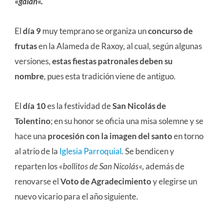
«
galán
«.
El
día 9
muy temprano se organiza un
concurso de
frutas
en la Alameda de Raxoy, al cual, según algunas
versiones,
estas fiestas patronales deben su
nombre
, pues esta tradición viene de antiguo.
El
día 10
es la festividad de
San Nicolás de
Tolentino
; en su honor se oficia una misa solemne y se
hace una
procesión con la imagen del santo
en torno
al atrio de la
Iglesia Parroquial
. Se bendicen y
reparten los «
bollitos de San Nicolás
«, además de
renovarse el
Voto de Agradecimiento
y elegirse un
nuevo vicario para el año siguiente.